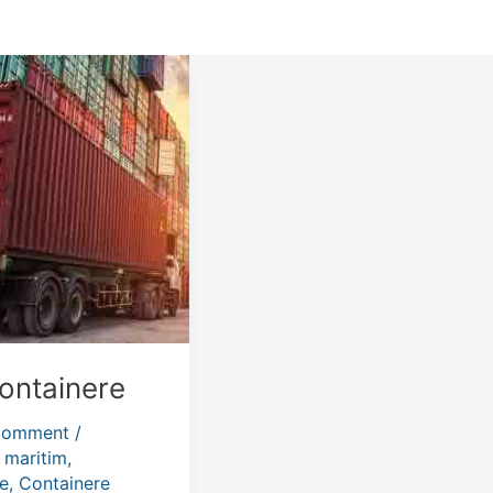
containere
Comment
/
 maritim
,
e
,
Containere