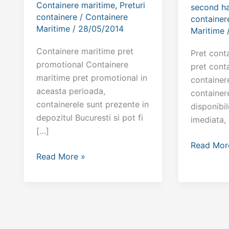
Containere maritime
,
Preturi
second h
containere
/
Containere
container
Maritime
/
28/05/2014
Maritime
Containere maritime pret
Pret cont
promotional Containere
pret conta
maritime pret promotional in
container
aceasta perioada,
container
containerele sunt prezente in
disponibil
depozitul Bucuresti si pot fi
imediata,
[…]
Pret
Read Mor
Containere
Read More »
container
maritime
pret