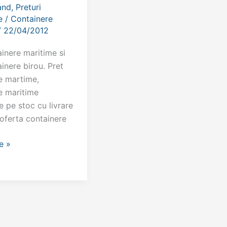
and
,
Preturi
e
/
Containere
/
22/04/2012
ainere maritime si
inere birou. Pret
e martime,
e maritime
e pe stoc cu livrare
 oferta containere
e »
e