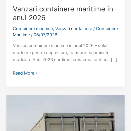
Vanzari containere maritime in
anul 2026
Containere maritime
,
Vanzari containere
/
Containere
Maritime
/
06/07/2026
Vanzari containere maritime in anul 2026 – solutii
moderne pentru depozitare, transport si proiecte
modulare Anul 2026 confirma cresterea continua […]
Vanzari
Read More »
containere
maritime
in
anul
2026