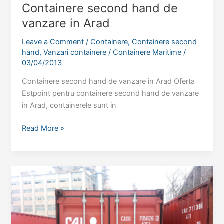
Containere second hand de
vanzare in Arad
Leave a Comment
/
Containere
,
Containere second
hand
,
Vanzari containere
/
Containere Maritime
/
03/04/2013
Containere second hand de vanzare in Arad Oferta
Estpoint pentru containere second hand de vanzare
in Arad, containerele sunt in
Containere
Read More »
second
hand
de
vanzare
in
Arad