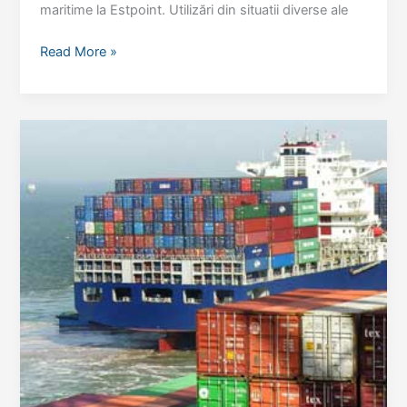
maritime la Estpoint. Utilizări din situatii diverse ale
Utilizare
Read More »
containere
maritime