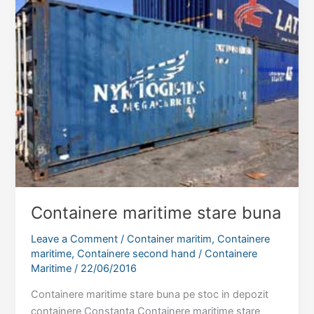
Containere maritime stare buna
Leave a Comment
/
Container maritim
,
Containere
maritime
,
Containere second hand
/
Containere
Maritime
/
22/06/2016
Containere maritime stare buna pe stoc in depozit
containere Constanta Containere maritime stare