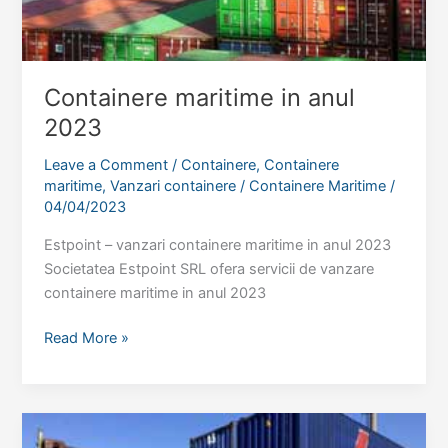
Containere maritime in anul
2023
Leave a Comment
/
Containere
,
Containere
maritime
,
Vanzari containere
/
Containere Maritime
/
04/04/2023
Estpoint – vanzari containere maritime in anul 2023
Societatea Estpoint SRL ofera servicii de vanzare
containere maritime in anul 2023
Containere
Read More »
maritime
in
anul
2023